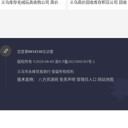
义乌高价回收库存积压公司 回收库存 二手勿扰
您是第
8834538
位访客
版权所有 ©2026-08-09
浙ICP备2021006183号-2
义乌市永峰贸易商行
保留所有权利.
技术支持：
八方资源网
免责声明
管理员入口
网站地图
义乌高价回收工艺品公司
义乌高价回收工艺品库存电话