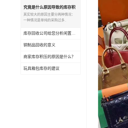
五金工具库存回收
究竟是什么原因导致的库存积
压?
其实较大的原因主要分两种情况：
库存厨具回收
一种情况是单纯的采购过多..
文具用品回收
库存回收公司给您分析闲置包包的处理方法
厨房用品库存回收
铜制品回收的意义
回收库存
商家库存积压的原因是什么？
库存回收
玩具箱包库存的建议