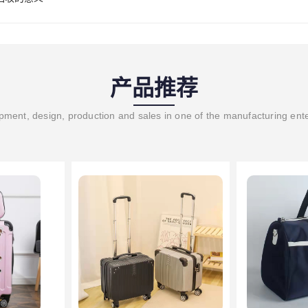
产品推荐
ment, design, production and sales in one of the manufacturing ent