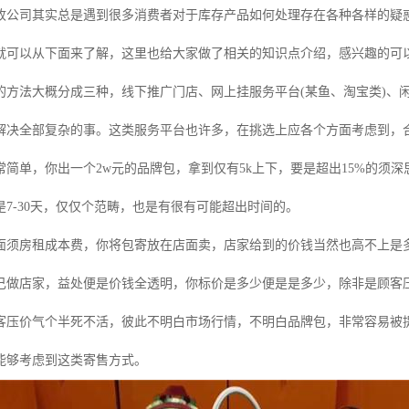
收公司其实总是遇到很多消费者对于库存产品如何处理存在各种各样的疑
就可以从下面来了解，这里也给大家做了相关的知识点介绍，感兴趣的可
的方法大概分成三种，线下推广门店、网上挂服务平台(某鱼、淘宝类)、
解决全部复杂的事。这类服务平台也许多，在挑选上应各个方面考虑到，合
常简单，你出一个2w元的品牌包，拿到仅有5k上下，要是超出15%的须
7-30天，仅仅个范畴，也是有很有可能超出时间的。
面须房租成本费，你将包寄放在店面卖，店家给到的价钱当然也高不上是
己做店家，益处便是价钱全透明，你标价是多少便是是多少，除非是顾客
客压价气个半死不活，彼此不明白市场行情，不明白品牌包，非常容易被
能够考虑到这类寄售方式。